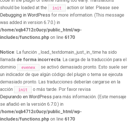
code in the plugin or theme running too early. Translations
should be loaded at the
action or later. Please see
init
Debugging in WordPress
for more information. (This message
was added in version 6.7.0.) in
/home/xqb4712c0ucy/public_html/wp-
includes/functions.php
on line
6170
Notice
: La función _load_textdomain_just_in_time ha sido
llamada
de forma incorrecta
. La carga de la traducción para el
dominio
se activó demasiado pronto. Esto suele ser
evenex
un indicador de que algún código del plugin o tema se ejecuta
demasiado pronto. Las traducciones deberían cargarse en la
acción
o más tarde. Por favor revisa
init
Depurando en WordPress
para más información. (Este mensaje
se añadió en la versión 6.7.0.) in
/home/xqb4712c0ucy/public_html/wp-
includes/functions.php
on line
6170