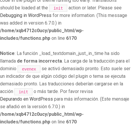
code in the plugin or theme running too early. Translations
should be loaded at the
action or later. Please see
init
Debugging in WordPress
for more information. (This message
was added in version 6.7.0.) in
/home/xqb4712c0ucy/public_html/wp-
includes/functions.php
on line
6170
Notice
: La función _load_textdomain_just_in_time ha sido
llamada
de forma incorrecta
. La carga de la traducción para el
dominio
se activó demasiado pronto. Esto suele ser
evenex
un indicador de que algún código del plugin o tema se ejecuta
demasiado pronto. Las traducciones deberían cargarse en la
acción
o más tarde. Por favor revisa
init
Depurando en WordPress
para más información. (Este mensaje
se añadió en la versión 6.7.0.) in
/home/xqb4712c0ucy/public_html/wp-
includes/functions.php
on line
6170